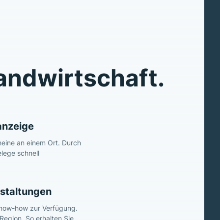
andwirtschaft.
anzeige
heine an einem Ort. Durch
lege schnell
staltungen
-Know-how zur Verfügung.
Region. So erhalten Sie